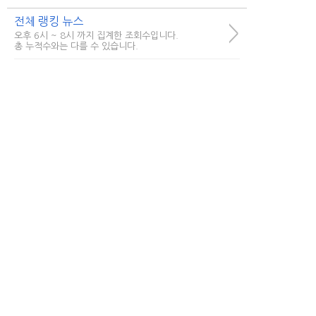
전체 랭킹 뉴스
>
오후 6시 ~ 8시 까지 집계한 조회수입니다.
총 누적수와는 다를 수 있습니다.
시사
경제/생활
연령별
한국로또 30억 터진다! 이번 회
1
차 번호 6자리를...
49,318
저금리 서민지원대출, 빠른 무료
2
상담으로...
56,815
회생/파산 고민이라면... 방문없
3
이 빠르게...
46,248
한국 로또 1등당첨... 알고보니