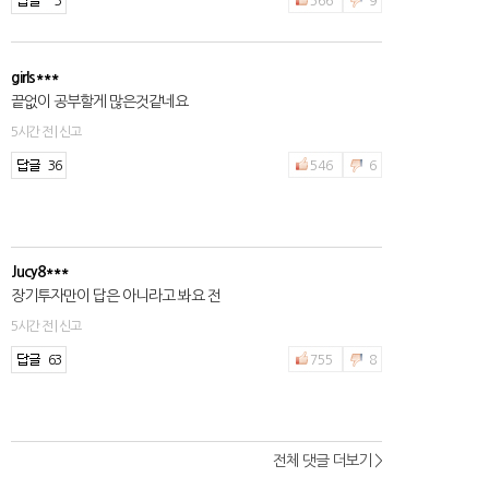
3
566
9
girls***
끝없이 공부할게 많은것같네요
5시간 전 | 신고
36
546
6
Jucy8***
장기투자만이 답은 아니라고 봐요 전
5시간 전 | 신고
63
755
8
전체 댓글 더보기 >