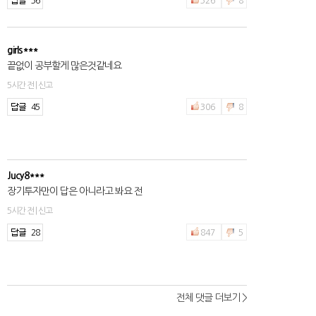
36
326
8
girls***
끝없이 공부할게 많은것같네요
5시간 전 | 신고
45
306
8
Jucy8***
장기투자만이 답은 아니라고 봐요 전
5시간 전 | 신고
28
847
5
전체 댓글 더보기 >