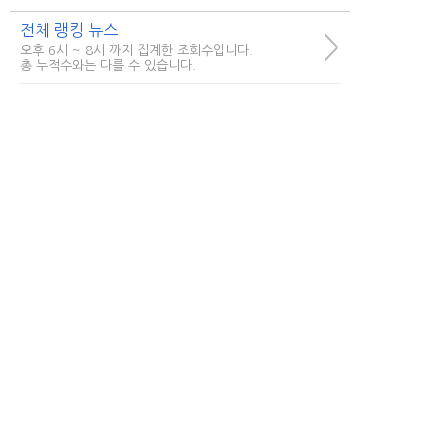
전체 랭킹 뉴스
>
오후 6시 ~ 8시 까지 집계한 조회수입니다.
총 누적수와는 다를 수 있습니다.
시사
경제/생활
연령별
한국로또 30억 터진다! 이번 회
1
차 번호 6자리를...
44,121
저금리 서민지원대출, 빠른 무료
2
상담으로...
40,315
회생/파산 고민이라면... 방문없
3
이 빠르게...
66,895
한국 로또 1등당첨... 알고보니