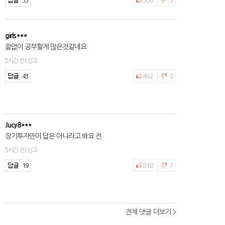
33
586
5
girls***
끝없이 공부할게 많은것같네요
5시간 전 | 신고
43
462
8
Jucy8***
장기투자만이 답은 아니라고 봐요 전
5시간 전 | 신고
19
818
7
전체 댓글 더보기 >