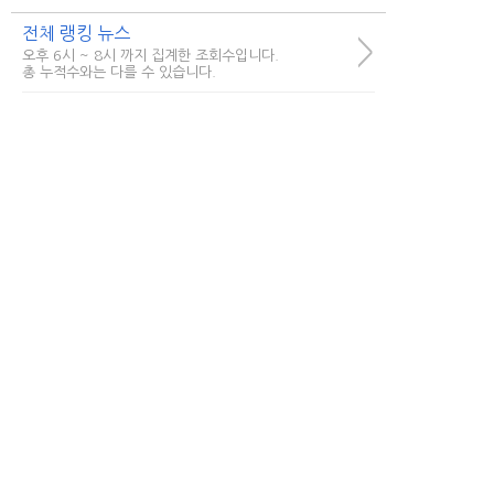
전체 랭킹 뉴스
>
오후 6시 ~ 8시 까지 집계한 조회수입니다.
총 누적수와는 다를 수 있습니다.
시사
경제/생활
연령별
한국로또 30억 터진다! 이번 회
1
차 번호 6자리를...
51,863
저금리 서민지원대출, 빠른 무료
2
상담으로...
63,217
회생/파산 고민이라면... 방문없
3
이 빠르게...
48,459
한국 로또 1등당첨... 알고보니